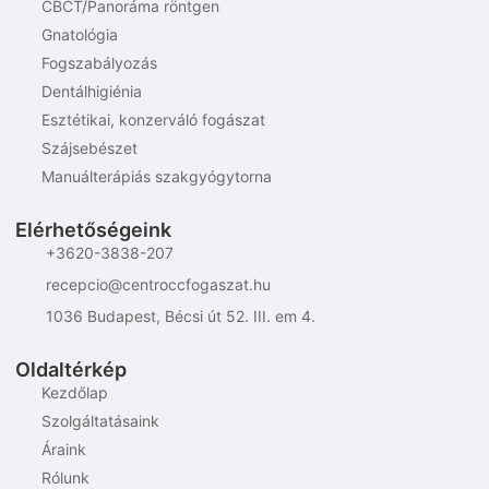
CBCT/Panoráma röntgen
Gnatológia
Fogszabályozás
Dentálhigiénia
Esztétikai, konzerváló fogászat
Szájsebészet
Manuálterápiás szakgyógytorna
Elérhetőségeink
+3620-3838-207
recepcio@centroccfogaszat.hu
1036 Budapest, Bécsi út 52. III. em 4.
Oldaltérkép
Kezdőlap
Szolgáltatásaink
Áraink
Rólunk