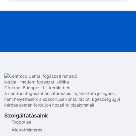
A centroccfogaszat.hu információi tájékoztató jellegűek,
nem helyettesítik a szakorvosi konzultációt. Egészségügyi
kérdés esetén forduljon hozzánk bizalommal!
Szolgáltatásaink
Fogpotlás
Állapotfelmérés